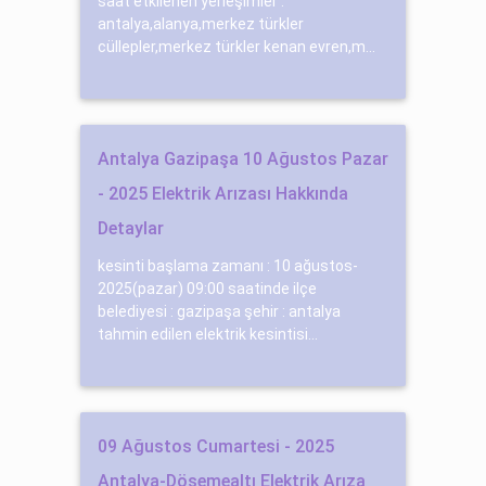
saat etkilenen yerleşimler :
antalya,alanya,merkez türkler
cüllepler,merkez türkler kenan evren,m...
Antalya Gazipaşa 10 Ağustos Pazar
- 2025 Elektrik Arızası Hakkında
Detaylar
kesinti başlama zamanı : 10 ağustos-
2025(pazar) 09:00 saatinde ilçe
belediyesi : gazipaşa şehir : antalya
tahmin edilen elektrik kesintisi...
09 Ağustos Cumartesi - 2025
Antalya-Döşemealtı Elektrik Arıza