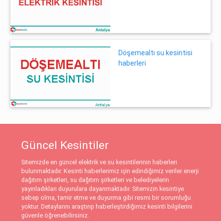
Döşemealtı su kesintisi
haberleri
Güncel Kesintiler
Sitemizde en güncel elektrik ve su kesintilerinin haberleri
bulunmaktadır. Kesinti haberlerimiz için edindiğimiz veriler enerji
dağıtım şirketleri, su dağıtım şirketleri ve belediyelerin
yayınladıkları duyurulara dayanmaktadır. Sitemizin kesintiye
sebep olma, tamir etme ve duyurma gibi resmi bir sorumluğu
yoktur. Detaylarını araştırıp haberleştirdiğimiz kesinti bilgilerini
güvenle öğrenebilirsiniz.