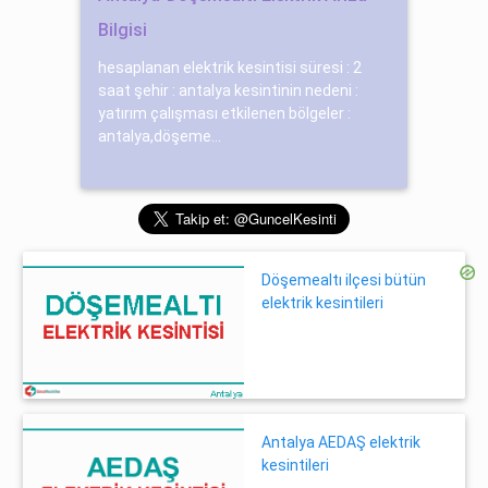
Bilgisi
hesaplanan elektrik kesintisi süresi : 2
saat şehir : antalya kesintinin nedeni :
yatırım çalışması etkilenen bölgeler :
antalya,döşeme...
Döşemealtı ilçesi bütün
elektrik kesintileri
Antalya AEDAŞ elektrik
kesintileri