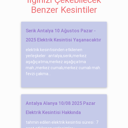
Benzer Kesintiler
Serik Antalya 10 Ağustos Pazar -
2025 Elektrik Kesintisi Yaşanacaktır
elektrik kesintisinden etkilenen
yerleşkeler : antalya,serik,merkez
aşağıçatma,merkez aşağıçatma
mah.,merkez cumalı,merkez cumalı mah.
fevzi çakma...
Antalya Alanya 10/08 2025 Pazar
Elektrik Kesintisi Hakkında
tahmin edilen elektrik kesintisi süresi : 7