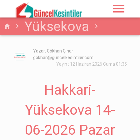
menu
Yüksekova
home
Elektrik
Hakkari-
Yazar: Gökhan Çınar
gokhan@guncelkesintiler.com
Yüksekova 14-06-
Yayın : 12 Haziran 2026 Cuma 01:35
2026 Pazar Elektrik
Hakkari-
Kesintisi
Yüksekova 14-
Planlanmaktadır
06-2026 Pazar