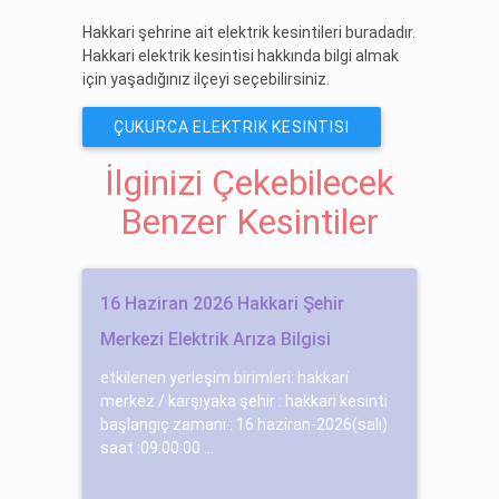
Hakkari şehrine ait elektrik kesintileri buradadır.
Hakkari elektrik kesintisi hakkında bilgi almak
için yaşadığınız ilçeyi seçebilirsiniz.
ÇUKURCA ELEKTRIK KESINTISI
İlginizi Çekebilecek
Benzer Kesintiler
16 Haziran 2026 Hakkari Şehir
Merkezi Elektrik Arıza Bilgisi
etkilenen yerleşim birimleri: hakkari̇
merkez / karşıyaka şehir : hakkari kesinti
başlangıç zamanı : 16 haziran-2026(salı)
saat :09:00:00 ...