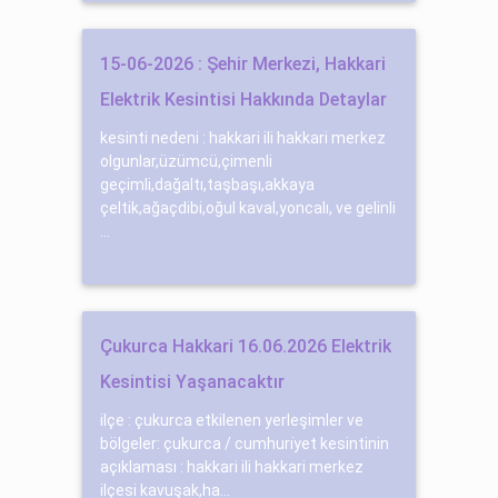
15-06-2026 : Şehir Merkezi, Hakkari
Elektrik Kesintisi Hakkında Detaylar
kesinti nedeni : hakkari ili hakkari merkez
olgunlar,üzümcü,çimenli
geçimli,dağaltı,taşbaşı,akkaya
çeltik,ağaçdibi,oğul kaval,yoncalı, ve gelinli
...
Çukurca Hakkari 16.06.2026 Elektrik
Kesintisi Yaşanacaktır
ilçe : çukurca etkilenen yerleşimler ve
bölgeler: çukurca / cumhuri̇yet kesintinin
açıklaması : hakkari ili hakkari merkez
ilçesi kavuşak,ha...