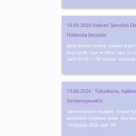
16.06.2026 Hakkari Şemdinli Ele
Hakkında Detaylar
arıza-kesinti nedeni : hakkari ili şem
kırçimenlik tepe ve bilirdi tepe üs 
tarihi 09:00-17:00 saatleri arasında 
15.06.2026 : Yüksekova, Hakkari
Verilemeyecektir
tahmini kesinti müddeti : 8 saat il
kesintiden etkilenen yerler: di̇ze kes
15 haziran 2026 saat :09...