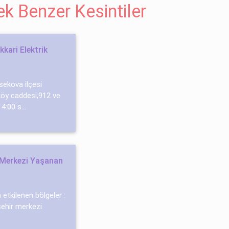
cek Benzer Kesintiler
kari Elektrik
ksekova ilçesi
köy caddesi,912 ve
4:00 s...
r Merkezi Yaşanan
n etkilenen bölgeler :
 şehir merkezi