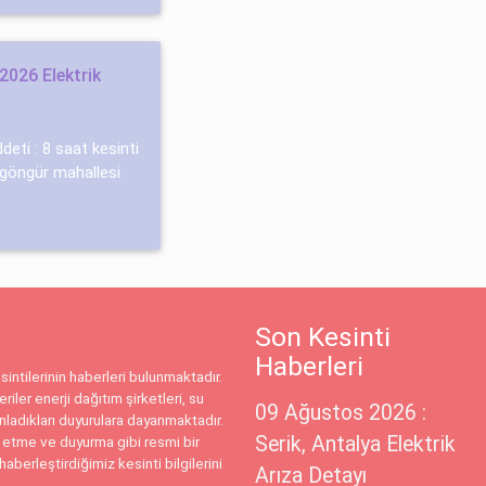
2026 Elektrik
deti : 8 saat kesinti
i göngür mahallesi
Son Kesinti
Haberleri
intilerinin haberleri bulunmaktadır.
riler enerji dağıtım şirketleri, su
09 Ağustos 2026 :
ınladıkları duyurulara dayanmaktadır.
Serik, Antalya Elektrik
 etme ve duyurma gibi resmi bir
haberleştirdiğimiz kesinti bilgilerini
Arıza Detayı