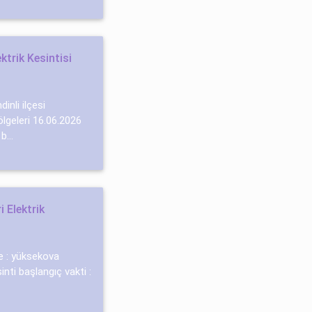
ktrik Kesintisi
dinli ilçesi
bölgeleri 16.06.2026
b...
 Elektrik
çe : yüksekova
inti başlangıç vakti :