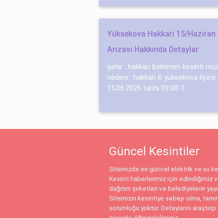
Yüksekova Hakkari 15/Haziran 
Arızası Hakkında Detaylar
şehir : hakkari beklenen kesinti müd
nedeni : hakkari ili yüksekova ilçes
15.06.2026 tarihi 09:00-1...
Güncel Kesintiler
Sitemizde en güncel elektrik ve su kes
Kesinti haberlerimiz için edindiğimiz ve
dağıtım şirketleri ve belediyelerin yay
Sitemizin kesintiye sebep olma, tamir
sorumluğu yoktur. Detaylarını araştırıp 
güvenle öğrenebilirsiniz.