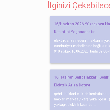
İlginizi Çekebile
16/Haziran 2026 Yüksekova Hak
Kesintisi Yaşanacaktır
elektrik arıza nedeni : hakkari ili yü
cumhuriyet mahallesine bağlı kuru
910 sokak 16.06.2026 tarihi 09:00-1
16 Haziran Salı : Hakkari, Şehi
Elektrik Arıza Detayı
şehri : hakkari elektrik kesintisinde
hakkari̇ merkez / karşıyaka ilçesi :
yaklaşık elektrik kesintisi ...