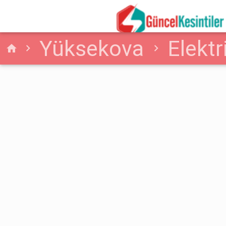
Yüksekova
Elektr
home
Elektrik Kesintisi Habe