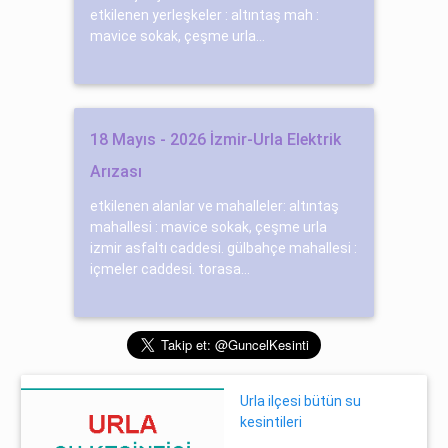
etkilenen yerleşkeler : altıntaş mah :
mavice sokak, çeşme urla...
18 Mayıs - 2026 İzmir-Urla Elektrik
Arızası
etkilenen alanlar ve mahalleler: altıntaş
mahallesi : mavice sokak, çeşme urla
izmir asfaltı caddesi. gülbahçe mahallesi :
içmeler caddesi. torasa...
Urla ilçesi bütün su
kesintileri