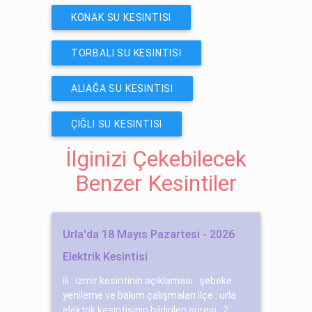
KONAK SU KESINTISI
TORBALI SU KESINTISI
ALIAĞA SU KESINTISI
ÇIĞLI SU KESINTISI
İlginizi Çekebilecek
Benzer Kesintiler
Urla'da 18 Mayıs Pazartesi - 2026
Elektrik Kesintisi
ili : izmir kesintinin açıklaması : şebeke
yenileme ve bakım çalışmaları ilçe : urla
elektrik kesintisinin bildirilen süresi : 2