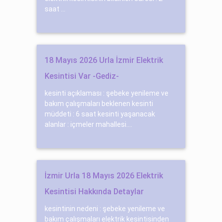
saat ...
18 Mayıs 2026 Urla İzmir Elektrik
Kesintisi Var -Gediz-
kesinti açıklaması : şebeke yenileme ve
bakım çalışmaları beklenen kesinti
müddeti : 6 saat kesinti yaşanacak
alanlar : içmeler mahallesi....
İzmir Urla 18 Mayıs 2026 Elektrik
Kesintisi Hakkında Detaylar
kesintinin nedeni : şebeke yenileme ve
bakım çalışmaları elektrik kesintisinden