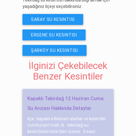
yaşadığınız ilçeyi seçebilirsiniz.
SARAY SU KESINTISI
ERGENE SU KESINTISI
ŞARKÖY SU KESINTISI
İlginizi Çekebilecek
Benzer Kesintiler
Kapaklı Tekirdağ 12 Haziran Cuma
Su Arızası Hakkında Detaylar
ilçe : kapaklı etkilenen alanlar ve kesimler:
cumhuri̇yet mah. ili : tekirdağ su
kesintisinin belirtilen süresi : 3 saat