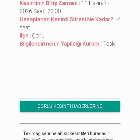
Kesintinin Bitiş Zamanı :
11 Haziran -
2026 Saati :22:00
Hesaplanan Kesinti Süresi Ne Kadar? :
4
saat
İlçe :
Çorlu
Bilgilendirmenin Yapıldığı Kurum :
Teski
ÇORLU KESINTI HABERLERINE
ÜCRETSIZ ABONE OL
Tekirdağ şehrine ait su kesintileri buradadır.
Tekirdağ su kesintisi hakkında bilgi almak için