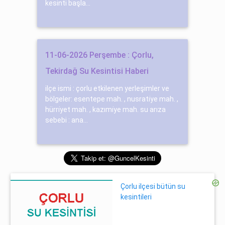
kesinti başla...
11-06-2026 Perşembe : Çorlu,
Tekirdağ Su Kesintisi Haberi
ilçe ismi : çorlu etkilenen yerleşimler ve
bölgeler: esentepe mah. , nusrati̇ye mah. ,
hürri̇yet mah. , kazımi̇ye mah. su arıza
sebebi : ana...
Çorlu ilçesi bütün su
kesintileri