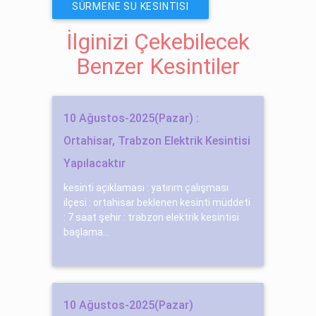
SÜRMENE SU KESINTISI
İlginizi Çekebilecek
Benzer Kesintiler
10 Ağustos-2025(Pazar) :
Ortahisar, Trabzon Elektrik Kesintisi
Yapılacaktır
kesinti açıklaması : yatırım çalışması
ilçesi : ortahisar beklenen kesinti müddeti
: 7 saat şehir : trabzon elektrik kesintisi
başlama...
10 Ağustos-2025(Pazar)