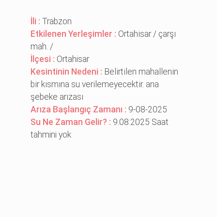
İli :
Trabzon
Etkilenen Yerleşimler :
Ortahi̇sar / çarşı
mah. /
İlçesi :
Ortahisar
Kesintinin Nedeni :
Beli̇rti̇len mahalleni̇n
bi̇r kısmına su veri̇lemeyecekti̇r. ana
şebeke arızası
Arıza Başlangıç Zamanı :
9-08-2025
Su Ne Zaman Gelir? :
9.08.2025 Saat
tahmini yok