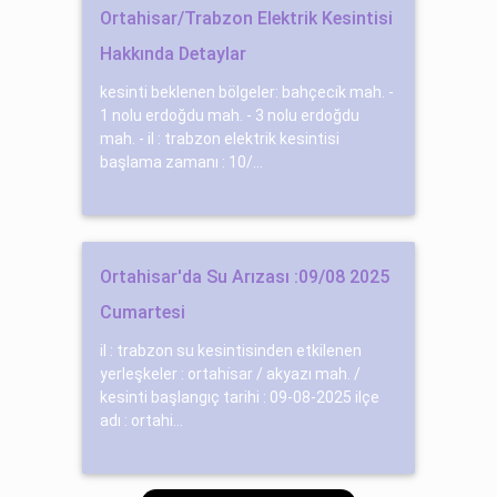
Ortahisar/Trabzon Elektrik Kesintisi
Hakkında Detaylar
kesinti beklenen bölgeler: bahçeci̇k mah. -
1 nolu erdoğdu mah. - 3 nolu erdoğdu
mah. - il : trabzon elektrik kesintisi
başlama zamanı : 10/...
Ortahisar'da Su Arızası :09/08 2025
Cumartesi
il : trabzon su kesintisinden etkilenen
yerleşkeler : ortahi̇sar / akyazı mah. /
kesinti başlangıç tarihi : 09-08-2025 ilçe
adı : ortahi...