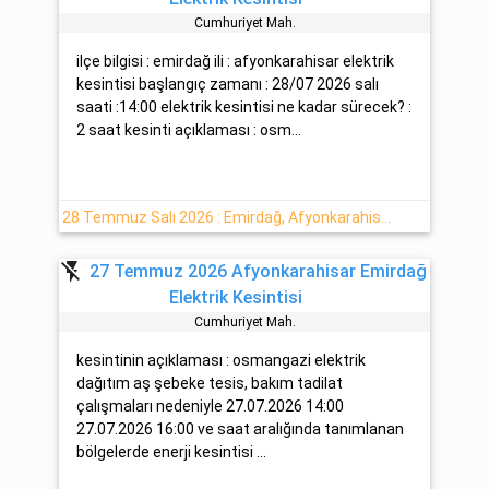
Cumhuri̇yet Mah.
ilçe bilgisi : emirdağ ili : afyonkarahisar elektrik
kesintisi başlangıç zamanı : 28/07 2026 salı
saati :14:00 elektrik kesintisi ne kadar sürecek? :
2 saat kesinti açıklaması : osm...
28 Temmuz Salı 2026 : Emirdağ, Afyonkarahisar Elektrik Kesintisi Yaşanacaktır
flash_off
27 Temmuz 2026 Afyonkarahisar Emirdağ
Elektrik Kesintisi
Cumhuri̇yet Mah.
kesintinin açıklaması : osmangazi elektrik
dağıtım aş şebeke tesis, bakım tadilat
çalışmaları nedeniyle 27.07.2026 14:00
27.07.2026 16:00 ve saat aralığında tanımlanan
bölgelerde enerji kesintisi ...