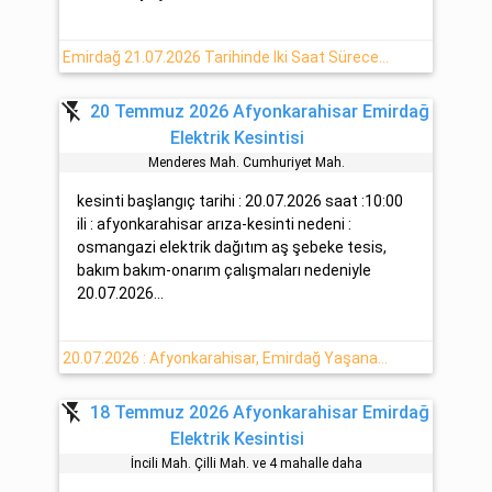
Emirdağ 21.07.2026 Tarihinde Iki Saat Sürecek Elektrik Kesintisi Yaşanacaktır
flash_off
20 Temmuz 2026 Afyonkarahisar Emirdağ
Elektrik Kesintisi
Menderes Mah. Cumhuri̇yet Mah.
kesinti başlangıç tarihi : 20.07.2026 saat :10:00
ili : afyonkarahisar arıza-kesinti nedeni :
osmangazi elektrik dağıtım aş şebeke tesis,
bakım bakım-onarım çalışmaları nedeniyle
20.07.2026...
20.07.2026 : Afyonkarahisar, Emirdağ Yaşanan Elektrik Kesinti Haberi
flash_off
18 Temmuz 2026 Afyonkarahisar Emirdağ
Elektrik Kesintisi
İnci̇li̇ Mah. Çi̇lli̇ Mah. ve 4 mahalle daha