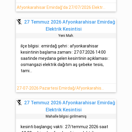
Afyonkarahisar Emirdağ'da 27/07/2026 Elektrik Arızası Hakkında Detaylar
flash_off
27 Temmuz 2026 Afyonkarahisar Emirdağ
Elektrik Kesintisi
Yeni̇ Mah.
ilçe bilgisi : emirdağ şehri : afyonkarahisar
kesintinin başlama zamanı : 27.07.2026 14:00
saatinde meydana gelen kesintinin açıklaması :
osmangazi elektrik dağıtım aş şebeke tesis,
tami...
27-07-2026 Pazartesi Emirdağ/Afyonkarahisar Elektrik Kesintisi Planlanmaktadır
flash_off
27 Temmuz 2026 Afyonkarahisar Emirdağ
Elektrik Kesintisi
Mahalle bilgisi girilmemiş
kesinti başlangıç vakti : 27/temmuz 2026 saat