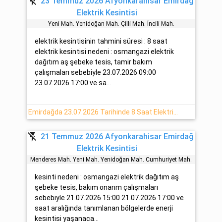
flash_off
23 Temmuz 2026 Afyonkarahisar Emirdağ
Elektrik Kesintisi
Yeni̇ Mah. Yeni̇doğan Mah. Çi̇lli̇ Mah. İnci̇li̇ Mah.
elektrik kesintisinin tahmini süresi : 8 saat
elektrik kesintisi nedeni : osmangazi elektrik
dağıtım aş şebeke tesis, tamir bakım
çalışmaları sebebiyle 23.07.2026 09:00
23.07.2026 17:00 ve sa...
Emirdağda 23.07.2026 Tarihinde 8 Saat Elektrik Kesintisi
flash_off
21 Temmuz 2026 Afyonkarahisar Emirdağ
Elektrik Kesintisi
Menderes Mah. Yeni̇ Mah. Yeni̇doğan Mah. Cumhuri̇yet Mah.
kesinti nedeni : osmangazi elektrik dağıtım aş
şebeke tesis, bakım onarım çalışmaları
sebebiyle 21.07.2026 15:00 21.07.2026 17:00 ve
saat aralığında tanımlanan bölgelerde enerji
kesintisi yaşanaca...