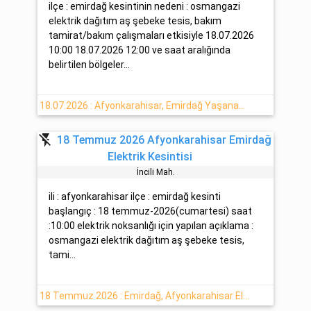
ilçe : emirdağ kesintinin nedeni : osmangazi
elektrik dağıtım aş şebeke tesis, bakım
tamirat/bakım çalışmaları etkisiyle 18.07.2026
10:00 18.07.2026 12:00 ve saat aralığında
belirtilen bölgeler...
18.07.2026 : Afyonkarahisar, Emirdağ Yaşanan Elektrik Kesintisi Yaşanacaktır
flash_off
18 Temmuz 2026 Afyonkarahisar Emirdağ
Elektrik Kesintisi
İnci̇li̇ Mah.
ili : afyonkarahisar ilçe : emirdağ kesinti
başlangıç : 18 temmuz-2026(cumartesi) saat
:10:00 elektrik noksanlığı için yapılan açıklama :
osmangazi elektrik dağıtım aş şebeke tesis,
tami...
18 Temmuz 2026 : Emirdağ, Afyonkarahisar Elektrik Kesintisi Hakkında Detaylar