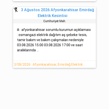
flash_off
3 Ağustos 2026 Afyonkarahisar Emirdağ
Elektrik Kesintisi
Cumhuri̇yet Mah.
ili : afyonkarahisar sorumlu kurumun açıklaması
: osmangazi elektrik dağıtım aş şebeke tesis,
tamir bakım ve bakım çalışmaları nedeniyle
03.08.2026 15:00 03.08.2026 17:00 ve saat
aralıklarında ...
3/08/2026 : Afyonkarahisar, Emirdağ Elektrik Arızası Hakkında Detaylar