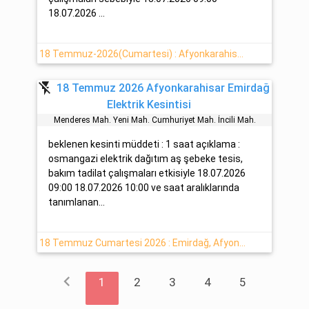
18.07.2026 ...
18 Temmuz-2026(Cumartesi) : Afyonkarahisar, Emirdağ Yaşanan Elektrik Arıza Bilgisi
flash_off
18 Temmuz 2026 Afyonkarahisar Emirdağ
Elektrik Kesintisi
Menderes Mah. Yeni̇ Mah. Cumhuri̇yet Mah. İnci̇li̇ Mah.
beklenen kesinti müddeti : 1 saat açıklama :
osmangazi elektrik dağıtım aş şebeke tesis,
bakım tadilat çalışmaları etkisiyle 18.07.2026
09:00 18.07.2026 10:00 ve saat aralıklarında
tanımlanan...
18 Temmuz Cumartesi 2026 : Emirdağ, Afyonkarahisar Elektrik Kesintisi Hakkında Açıklamalar
chevron_left
1
2
3
4
5