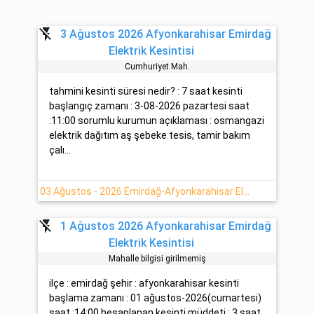
flash_off
3 Ağustos 2026 Afyonkarahisar Emirdağ
Elektrik Kesintisi
Cumhuri̇yet Mah.
tahmini kesinti süresi nedir? : 7 saat kesinti
başlangıç zamanı : 3-08-2026 pazartesi saat
:11:00 sorumlu kurumun açıklaması : osmangazi
elektrik dağıtım aş şebeke tesis, tamir bakım
çalı...
03 Ağustos - 2026 Emirdağ-Afyonkarahisar Elektrik Arıza Bilgisi
flash_off
1 Ağustos 2026 Afyonkarahisar Emirdağ
Elektrik Kesintisi
Mahalle bilgisi girilmemiş
ilçe : emirdağ şehir : afyonkarahisar kesinti
başlama zamanı : 01 ağustos-2026(cumartesi)
saat :14:00 hesaplanan kesinti müddeti : 3 saat