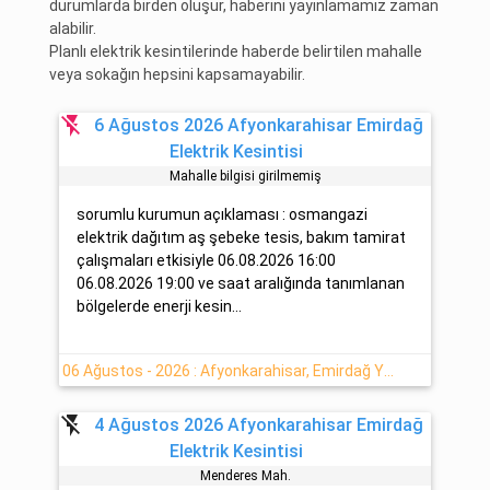
durumlarda birden oluşur, haberini yayınlamamız zaman
alabilir.
Planlı elektrik kesintilerinde haberde belirtilen mahalle
veya sokağın hepsini kapsamayabilir.
flash_off
6 Ağustos 2026 Afyonkarahisar Emirdağ
Elektrik Kesintisi
Mahalle bilgisi girilmemiş
sorumlu kurumun açıklaması : osmangazi
elektrik dağıtım aş şebeke tesis, bakım tamirat
çalışmaları etkisiyle 06.08.2026 16:00
06.08.2026 19:00 ve saat aralığında tanımlanan
bölgelerde enerji kesin...
06 Ağustos - 2026 : Afyonkarahisar, Emirdağ Yaşanan Elektrik Kesintisi Var
flash_off
4 Ağustos 2026 Afyonkarahisar Emirdağ
Elektrik Kesintisi
Menderes Mah.