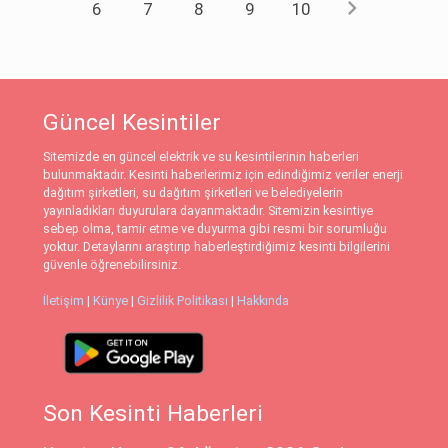
chevron_right
6
7
8
9
10
Güncel Kesintiler
Sitemizde en güncel elektrik ve su kesintilerinin haberleri
bulunmaktadır. Kesinti haberlerimiz için edindiğimiz veriler enerji
dağıtım şirketleri, su dağıtım şirketleri ve belediyelerin
yayınladıkları duyurulara dayanmaktadır. Sitemizin kesintiye
sebep olma, tamir etme ve duyurma gibi resmi bir sorumluğu
yoktur. Detaylarını araştırıp haberleştirdiğimiz kesinti bilgilerini
güvenle öğrenebilirsiniz.
İletişim
|
Künye
|
Gizlilik Politikası
|
Hakkında
Son Kesinti Haberleri