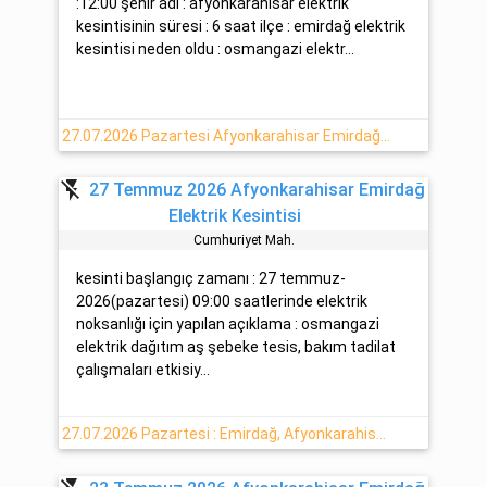
:12:00 şehir adı : afyonkarahisar elektrik
kesintisinin süresi : 6 saat ilçe : emirdağ elektrik
kesintisi neden oldu : osmangazi elektr...
27.07.2026 Pazartesi Afyonkarahisar Emirdağ Elektrik Arızası
flash_off
27 Temmuz 2026 Afyonkarahisar Emirdağ
Elektrik Kesintisi
Cumhuri̇yet Mah.
kesinti başlangıç zamanı : 27 temmuz-
2026(pazartesi) 09:00 saatlerinde elektrik
noksanlığı için yapılan açıklama : osmangazi
elektrik dağıtım aş şebeke tesis, bakım tadilat
çalışmaları etkisiy...
27.07.2026 Pazartesi : Emirdağ, Afyonkarahisar Elektrik Kesinti Bilgisi