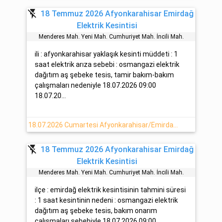
flash_off
18 Temmuz 2026 Afyonkarahisar Emirdağ
Elektrik Kesintisi
Menderes Mah. Yeni̇ Mah. Cumhuri̇yet Mah. İnci̇li̇ Mah.
ili : afyonkarahisar yaklaşık kesinti müddeti : 1
saat elektrik arıza sebebi : osmangazi elektrik
dağıtım aş şebeke tesis, tamir bakım-bakım
çalışmaları nedeniyle 18.07.2026 09:00
18.07.20...
18.07.2026 Cumartesi Afyonkarahisar/Emirdağ'da Elektrik Kesintisi Hakkında Açıklamalar
flash_off
18 Temmuz 2026 Afyonkarahisar Emirdağ
Elektrik Kesintisi
Menderes Mah. Yeni̇ Mah. Cumhuri̇yet Mah. İnci̇li̇ Mah.
ilçe : emirdağ elektrik kesintisinin tahmini süresi
: 1 saat kesintinin nedeni : osmangazi elektrik
dağıtım aş şebeke tesis, bakım onarım
çalışmaları sebebiyle 18.07.2026 09:00