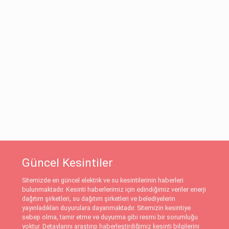
Güncel Kesintiler
Sitemizde en güncel elektrik ve su kesintilerinin haberleri
bulunmaktadır. Kesinti haberlerimiz için edindiğimiz veriler enerji
dağıtım şirketleri, su dağıtım şirketleri ve belediyelerin
yayınladıkları duyurulara dayanmaktadır. Sitemizin kesintiye
sebep olma, tamir etme ve duyurma gibi resmi bir sorumluğu
yoktur. Detaylarını araştırıp haberleştirdiğimiz kesinti bilgilerini