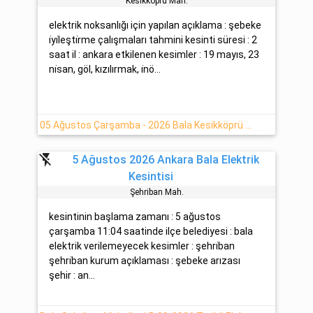
Kesi̇kköprü Mah.
elektrik noksanlığı için yapılan açıklama : şebeke
i̇yi̇leşti̇rme çalışmaları tahmini kesinti süresi : 2
saat il : ankara etkilenen kesimler : 19 mayıs, 23
ni̇san, göl, kızılırmak, i̇nö...
05 Ağustos Çarşamba - 2026 Bala Kesikköprü Mahallesinde Elektrik Kesintisi Planlanmaktadır
flash_off
5 Ağustos 2026 Ankara Bala Elektrik
Kesintisi
Şehri̇ban Mah.
kesintinin başlama zamanı : 5 ağustos
çarşamba 11:04 saatinde ilçe belediyesi : bala
elektrik verilemeyecek kesimler : şehri̇ban
şehri̇ban kurum açıklaması : şebeke arızası
şehir : an...