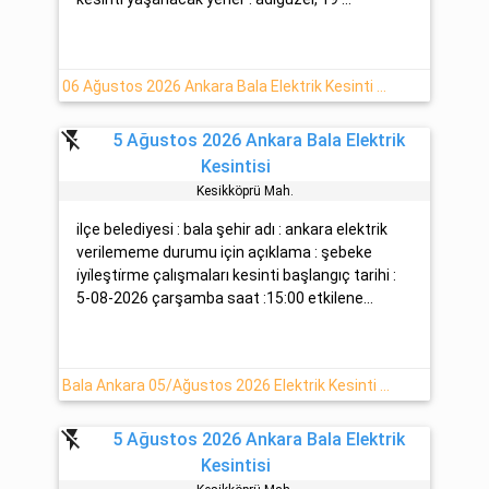
06 Ağustos 2026 Ankara Bala Elektrik Kesinti Bilgisi
flash_off
5 Ağustos 2026 Ankara Bala Elektrik
Kesintisi
Kesi̇kköprü Mah.
ilçe belediyesi : bala şehir adı : ankara elektrik
verilememe durumu için açıklama : şebeke
i̇yi̇leşti̇rme çalışmaları kesinti başlangıç tarihi :
5-08-2026 çarşamba saat :15:00 etkilene...
Bala Ankara 05/Ağustos 2026 Elektrik Kesinti Haberi
flash_off
5 Ağustos 2026 Ankara Bala Elektrik
Kesintisi