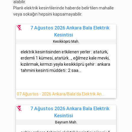
alabilir.
Planlı elektrik kesintilerinde haberde belirtilen mahalle
veya sokağın hepsini kapsamayabilir.
flash_off
7 Ağustos 2026 Ankara Bala Elektrik
Kesintisi
Kesi̇kköprü Mah.
elektrik kesintisinden etkilenen yerler : atatürk,
erdemli̇ 1 kümesi̇, atatürk..., eği̇lmez kale mevki̇,
kızılırmak, kırmızı yayla kesi̇kköprü şehir : ankara
tahmini kesinti müddeti : 2 saa...
07 Ağustos - 2026 Ankara/Bala'da Elektrik Arızası
flash_off
7 Ağustos 2026 Ankara Bala Elektrik
Kesintisi
Beynam Mah.