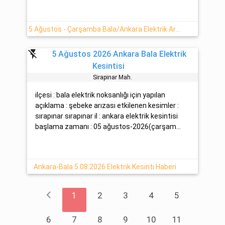
5 Ağustos - Çarşamba Bala/Ankara Elektrik Arızası
flash_off
5 Ağustos 2026 Ankara Bala Elektrik
Kesintisi
Sirapinar Mah.
ilçesi : bala elektrik noksanlığı için yapılan
açıklama : şebeke arızası etkilenen kesimler :
sırapınar sırapınar il : ankara elektrik kesintisi
başlama zamanı : 05 ağustos-2026(çarşam...
Ankara-Bala 5.08.2026 Elektrik Kesinti Haberi
chevron_left
1
2
3
4
5
6
7
8
9
10
11