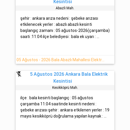
Kesintisi
Abazli Mah.
şehir : ankara arıza nedeni : şebeke arızası
etkilenecek yerler : abazlı abazlı kesinti
başlangıç zamanı : 05 ağustos-2026(çarşamba)
saati :11:04 ilçe belediyesi : bala ek uyarı : ...
05 Ağustos - 2026 Bala Abazlı Mahallesi Elektrik Kesintisi
flash_off
5 Ağustos 2026 Ankara Bala Elektrik
Kesintisi
Kesi̇kköprü Mah.
ilçe : bala kesinti başlangıç : 05 ağustos
çarşamba 11:04 saatinde kesinti nedeni :
şebeke arızası şehir : ankara etkilenen yerler : 19
mayıs kesi̇kköprü doğrulama yapılan kaynak : ...