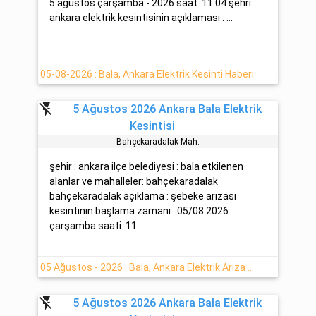
5 ağustos çarşamba - 2026 saat :11:04 şehri :
ankara elektrik kesintisinin açıklaması : ...
05-08-2026 : Bala, Ankara Elektrik Kesinti Haberi
flash_off
5 Ağustos 2026 Ankara Bala Elektrik
Kesintisi
Bahçekaradalak Mah.
şehir : ankara ilçe belediyesi : bala etkilenen
alanlar ve mahalleler: bahçekaradalak
bahçekaradalak açıklama : şebeke arızası
kesintinin başlama zamanı : 05/08 2026
çarşamba saati :11...
05 Ağustos - 2026 : Bala, Ankara Elektrik Arıza Bilgisi -Başkent EDAŞ-
flash_off
5 Ağustos 2026 Ankara Bala Elektrik