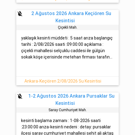
format_color_reset
2 Ağustos 2026 Ankara Keçiören Su
Kesintisi
Çi̇çekli̇ Mah.
yaklaşık kesinti müddeti : 5 saat arıza başlangıç
tarihi : 2/08/2026 saati :09:00:00 açıklama :
çiçekli mahallesi selçuklu caddesi ile gülgün
sokak köşe içerisinde metehan firması tarafın...
Ankara-Keçiören 2/08/2026 Su Kesintisi
format_color_reset
1-2 Ağustos 2026 Ankara Pursaklar Su
Kesintisi
Saray Cumhuri̇yet Mah.
kesinti başlama zamanı : 1-08-2026 saati
:23:00:00 arıza-kesinti nedeni : detay: pursaklar
ilçesi saray cumhuriyet mahallesi sehit ali aktaş