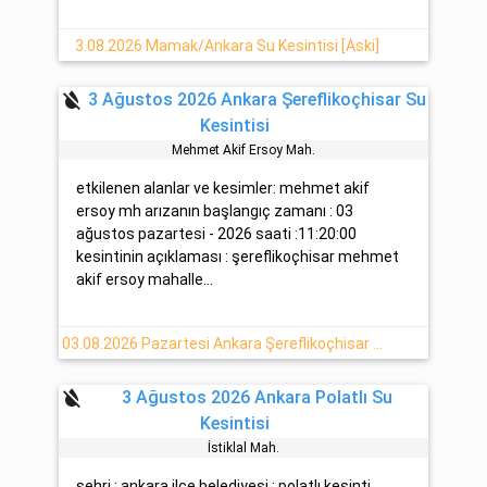
3.08.2026 Mamak/Ankara Su Kesintisi [Aski]
format_color_reset
3 Ağustos 2026 Ankara Şereflikoçhisar Su
Kesintisi
Mehmet Aki̇f Ersoy Mah.
etkilenen alanlar ve kesimler: mehmet akif
ersoy mh arızanın başlangıç zamanı : 03
ağustos pazartesi - 2026 saati :11:20:00
kesintinin açıklaması : şereflikoçhisar mehmet
akif ersoy mahalle...
03.08.2026 Pazartesi Ankara Şereflikoçhisar Su Arıza Detayı
format_color_reset
3 Ağustos 2026 Ankara Polatlı Su
Kesintisi
İsti̇klal Mah.
şehri : ankara ilçe belediyesi : polatlı kesinti