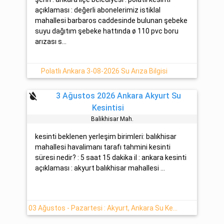
açıklaması : değerli abonelerimiz istiklal
mahallesi barbaros caddesinde bulunan şebeke
suyu dağıtım şebeke hattında ø 110 pvc boru
arızası s...
Polatlı Ankara 3-08-2026 Su Arıza Bilgisi
format_color_reset
3 Ağustos 2026 Ankara Akyurt Su
Kesintisi
Balikhi̇sar Mah.
kesinti beklenen yerleşim birimleri: balıkhisar
mahallesi havalimanı tarafı tahmini kesinti
süresi nedir? : 5 saat 15 dakika il : ankara kesinti
açıklaması : akyurt balıkhisar mahallesi ...
03 Ağustos - Pazartesi : Akyurt, Ankara Su Kesintisi