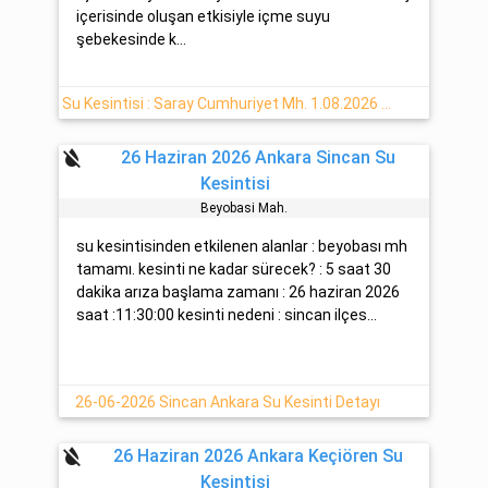
içerisinde oluşan etkisiyle içme suyu
şebekesinde k...
Su Kesintisi : Saray Cumhuriyet Mh. 1.08.2026 Cumartesi (Ankara/Pursaklar)
format_color_reset
26 Haziran 2026 Ankara Sincan Su
Kesintisi
Beyobasi Mah.
su kesintisinden etkilenen alanlar : beyobası mh
tamamı. kesinti ne kadar sürecek? : 5 saat 30
dakika arıza başlama zamanı : 26 haziran 2026
saat :11:30:00 kesinti nedeni : sincan ilçes...
26-06-2026 Sincan Ankara Su Kesinti Detayı
format_color_reset
26 Haziran 2026 Ankara Keçiören Su
Kesintisi