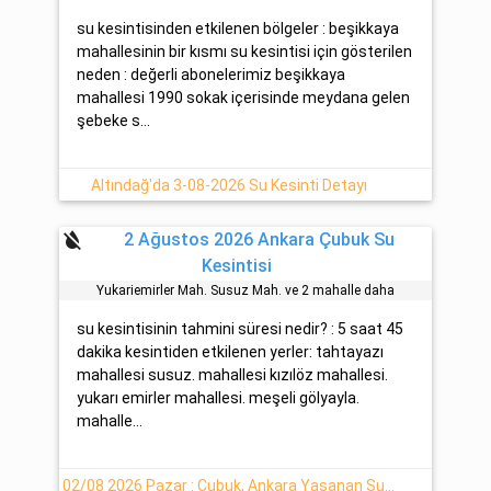
su kesintisinden etkilenen bölgeler : beşikkaya
mahallesinin bir kısmı su kesintisi için gösterilen
neden : değerli abonelerimiz beşikkaya
mahallesi 1990 sokak içerisinde meydana gelen
şebeke s...
Altındağ'da 3-08-2026 Su Kesinti Detayı
format_color_reset
2 Ağustos 2026 Ankara Çubuk Su
Kesintisi
Yukariemi̇rler Mah. Susuz Mah. ve 2 mahalle daha
su kesintisinin tahmini süresi nedir? : 5 saat 45
dakika kesintiden etkilenen yerler: tahtayazı
mahallesi susuz. mahallesi kızılöz mahallesi.
yukarı emirler mahallesi. meşeli gölyayla.
mahalle...
02/08 2026 Pazar : Çubuk, Ankara Yaşanan Su Arıza Bilgisi