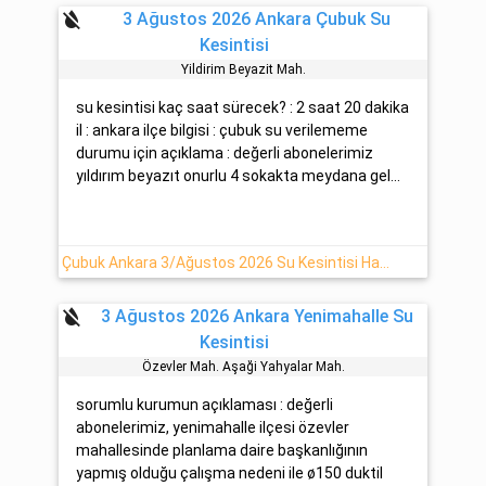
format_color_reset
3 Ağustos 2026 Ankara Çubuk Su
Kesintisi
Yildirim Beyazit Mah.
su kesintisi kaç saat sürecek? : 2 saat 20 dakika
il : ankara ilçe bilgisi : çubuk su verilememe
durumu için açıklama : değerli abonelerimiz
yıldırım beyazıt onurlu 4 sokakta meydana gel...
Çubuk Ankara 3/Ağustos 2026 Su Kesintisi Haberi
format_color_reset
3 Ağustos 2026 Ankara Yenimahalle Su
Kesintisi
Özevler Mah. Aşaği Yahyalar Mah.
sorumlu kurumun açıklaması : değerli
abonelerimiz, yenimahalle ilçesi özevler
mahallesinde planlama daire başkanlığının
yapmış olduğu çalışma nedeni ile ø150 duktil