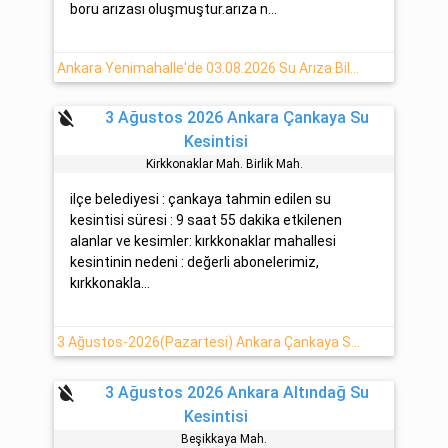
boru arızası oluşmuştur.arıza n...
Ankara Yenimahalle'de 03.08.2026 Su Arıza Bilgisi
format_color_reset
3 Ağustos 2026 Ankara Çankaya Su
Kesintisi
Kirkkonaklar Mah. Bi̇rli̇k Mah.
ilçe belediyesi : çankaya tahmin edilen su
kesintisi süresi : 9 saat 55 dakika etkilenen
alanlar ve kesimler: kırkkonaklar mahallesi
kesintinin nedeni : değerli abonelerimiz,
kırkkonakla...
3 Ağustos-2026(Pazartesi) Ankara Çankaya Su Kesinti Haberi
format_color_reset
3 Ağustos 2026 Ankara Altındağ Su
Kesintisi
Beşi̇kkaya Mah.