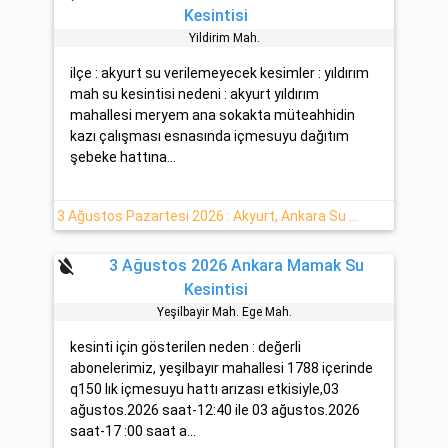
Kesintisi
Yildirim Mah.
ilçe : akyurt su verilemeyecek kesimler : yıldırım
mah su kesintisi nedeni : akyurt yıldırım
mahallesi meryem ana sokakta müteahhidin
kazı çalışması esnasında içmesuyu dağıtım
şebeke hattına...
3 Ağustos Pazartesi 2026 : Akyurt, Ankara Su Kesintisi Hakkında Detaylar
format_color_reset
3 Ağustos 2026 Ankara Mamak Su
Kesintisi
Yeşi̇lbayir Mah. Ege Mah.
kesinti için gösterilen neden : değerli
abonelerimiz, yeşilbayır mahallesi 1788 içerinde
q150 lık içmesuyu hattı arızası etkisiyle,03
ağustos.2026 saat-12:40 ile 03 ağustos.2026
saat-17 :00 saat a...