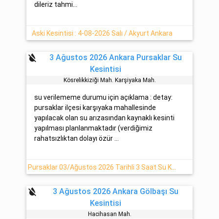
dileriz tahmi...
Aski Kesintisi : 4-08-2026 Salı / Akyurt Ankara
format_color_reset
3 Ağustos 2026 Ankara Pursaklar Su
Kesintisi
Kösreli̇kkiziği Mah. Karşiyaka Mah.
su verilememe durumu için açıklama : detay:
pursaklar ilçesi karşıyaka mahallesinde
yapılacak olan su arızasından kaynaklı kesinti
yapılması planlanmaktadır (verdiğimiz
rahatsızlıktan dolayı özür ...
Pursaklar 03/Ağustos 2026 Tarihli 3 Saat Su Kesintisi
format_color_reset
3 Ağustos 2026 Ankara Gölbaşı Su
Kesintisi
Hacihasan Mah.