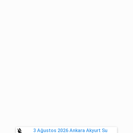
format_color_reset
3 Ağustos 2026 Ankara Akyurt Su