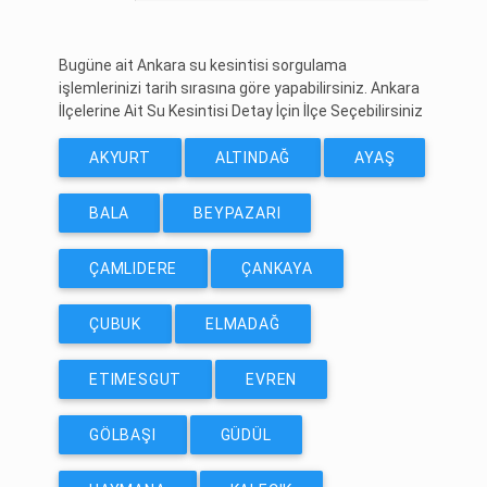
Bugüne ait Ankara su kesintisi sorgulama
işlemlerinizi tarih sırasına göre yapabilirsiniz. Ankara
İlçelerine Ait Su Kesintisi Detay İçin İlçe Seçebilirsiniz
AKYURT
ALTINDAĞ
AYAŞ
BALA
BEYPAZARI
ÇAMLIDERE
ÇANKAYA
ÇUBUK
ELMADAĞ
ETIMESGUT
EVREN
GÖLBAŞI
GÜDÜL