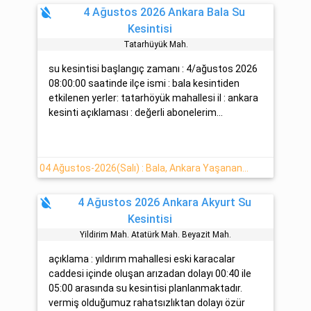
format_color_reset
4 Ağustos 2026 Ankara Bala Su
Kesintisi
Tatarhüyük Mah.
su kesintisi başlangıç zamanı : 4/ağustos 2026
08:00:00 saatinde ilçe ismi : bala kesintiden
etkilenen yerler: tatarhöyük mahallesi il : ankara
kesinti açıklaması : değerli abonelerim...
04 Ağustos-2026(Salı) : Bala, Ankara Yaşanan Su Kesintisi Yapılacaktır
format_color_reset
4 Ağustos 2026 Ankara Akyurt Su
Kesintisi
Yildirim Mah. Atatürk Mah. Beyazit Mah.
açıklama : yıldırım mahallesi eski karacalar
caddesi içinde oluşan arızadan dolayı 00:40 ile
05:00 arasında su kesintisi planlanmaktadır.
vermiş olduğumuz rahatsızlıktan dolayı özür