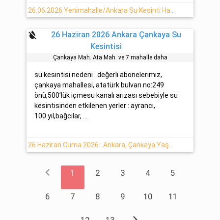
26.06.2026 Yenimahalle/Ankara Su Kesinti Haberi
format_color_reset
26 Haziran 2026 Ankara Çankaya Su
Kesintisi
Çankaya Mah. Ata Mah. ve 7 mahalle daha
su kesintisi nedeni : değerli abonelerimiz,
çankaya mahallesi, atatürk bulvarı no:249
önü,500’lük içmesu kanalı arızası sebebiyle su
kesintisinden etkilenen yerler : ayrancı,
100.yıl,bağcılar, ...
26 Haziran Cuma 2026 : Ankara, Çankaya Yaşanan Su Kesintisi Hakkında Detaylar
chevron_left
1
2
3
4
5
6
7
8
9
10
11
chevron_right
12
13