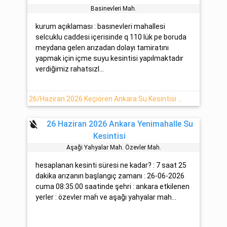
Basinevleri̇ Mah.
kurum açıklaması : basınevleri mahallesi
selcuklu caddesi içerisinde q 110 lük pe boruda
meydana gelen arızadan dolayı tamiratını
yapmak için içme suyu kesintisi yapılmaktadır
verdiğimiz rahatsızl...
26/Haziran 2026 Keçiören Ankara Su Kesintisi Hakkında Detaylar
format_color_reset
26 Haziran 2026 Ankara Yenimahalle Su
Kesintisi
Aşaği Yahyalar Mah. Özevler Mah.
hesaplanan kesinti süresi ne kadar? : 7 saat 25
dakika arızanın başlangıç zamanı : 26-06-2026
cuma 08:35:00 saatinde şehri : ankara etkilenen
yerler : özevler maḣ ve aşağı yahyalar mah...