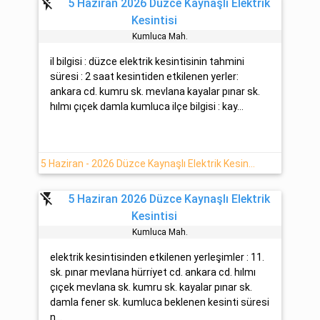
flash_off
5 Haziran 2026 Düzce Kaynaşlı Elektrik
Kesintisi
Kumluca Mah.
il bilgisi : düzce elektrik kesintisinin tahmini
süresi : 2 saat kesintiden etkilenen yerler:
ankara cd. kumru sk. mevlana kayalar pınar sk.
hılmı çıçek damla kumluca ilçe bilgisi : kay...
5 Haziran - 2026 Düzce Kaynaşlı Elektrik Kesintisi Yapılacaktır
flash_off
5 Haziran 2026 Düzce Kaynaşlı Elektrik
Kesintisi
Kumluca Mah.
elektrik kesintisinden etkilenen yerleşimler : 11.
sk. pınar mevlana hürri̇yet cd. ankara cd. hılmı
çıçek mevlana sk. kumru sk. kayalar pınar sk.
damla fener sk. kumluca beklenen kesinti süresi
n...