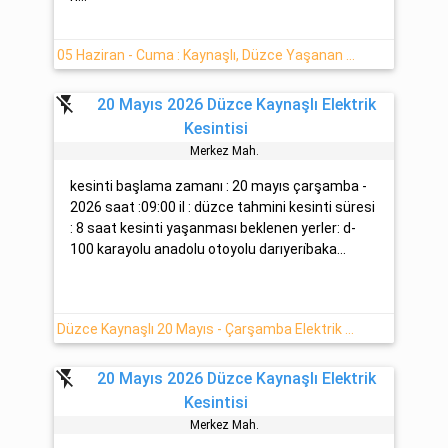
05 Haziran - Cuma : Kaynaşlı, Düzce Yaşanan Elektrik Arıza Bilgisi
flash_off
20 Mayıs 2026 Düzce Kaynaşlı Elektrik
Kesintisi
Merkez Mah.
kesinti başlama zamanı : 20 mayıs çarşamba -
2026 saat :09:00 il : düzce tahmini kesinti süresi
: 8 saat kesinti yaşanması beklenen yerler: d-
100 karayolu anadolu otoyolu darıyeri̇baka...
Düzce Kaynaşlı 20 Mayıs - Çarşamba Elektrik Kesintisi Var
flash_off
20 Mayıs 2026 Düzce Kaynaşlı Elektrik
Kesintisi
Merkez Mah.