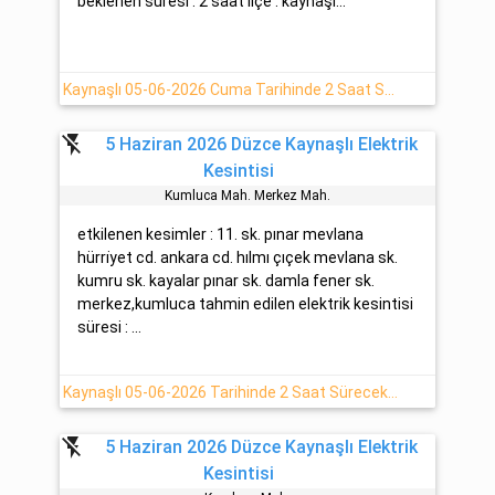
beklenen süresi : 2 saat ilçe : kaynaşl...
Kaynaşlı 05-06-2026 Cuma Tarihinde 2 Saat Sürecek Elektrik Kesintisi Yaşanacaktır
flash_off
5 Haziran 2026 Düzce Kaynaşlı Elektrik
Kesintisi
Kumluca Mah. Merkez Mah.
etkilenen kesimler : 11. sk. pınar mevlana
hürri̇yet cd. ankara cd. hılmı çıçek mevlana sk.
kumru sk. kayalar pınar sk. damla fener sk.
merkez,kumluca tahmin edilen elektrik kesintisi
süresi : ...
Kaynaşlı 05-06-2026 Tarihinde 2 Saat Sürecek Elektrik Kesintisi Planlanmaktadır
flash_off
5 Haziran 2026 Düzce Kaynaşlı Elektrik
Kesintisi