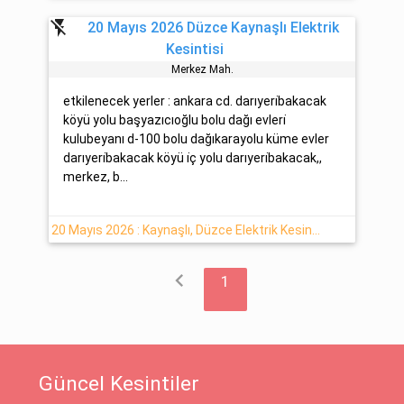
flash_off
20 Mayıs 2026 Düzce Kaynaşlı Elektrik
Kesintisi
Merkez Mah.
etkilenecek yerler : ankara cd. darıyeri̇bakacak
köyü yolu başyazıcıoğlu bolu dağı evleri̇
kulubeyanı d-100 bolu dağıkarayolu küme evler
darıyeri̇bakacak köyü i̇ç yolu darıyeri̇bakacak,,
merkez, b...
20 Mayıs 2026 : Kaynaşlı, Düzce Elektrik Kesintisi Yapılacaktır
chevron_left
1
Güncel Kesintiler