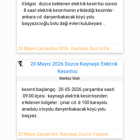
il bilgisi : düzce beklenen elektrik kesintisi süresi
: 8 saat elektrik kesintisinin etkilediği kesimler :
ankara cd. darıyeri̇bakacak köyü yolu
başyazıcıoğlu bolu dağı evleri̇ kulubeyanı ...
20 Mayıs Çarşamba 2026 : Kaynaşlı, Düzce Elektrik Arızası
flash_off
20 Mayıs 2026 Düzce Kaynaşlı Elektrik
Kesintisi
Merkez Mah.
kesinti başlangıç : 20-05-2026 çarşamba saati
:09:00 ilçesi : kaynaşlı elektrik kesintisinden
etkilenen bölgeler : çınar cd. d-100 karayolu
anadolu otoyolu darıyeri̇bakacak köyü yolu
başyaz...
20 Mayıs Çarşamba : Kaynaşlı, Düzce Yaşanan Elektrik Kesintisi Planlanmaktadır