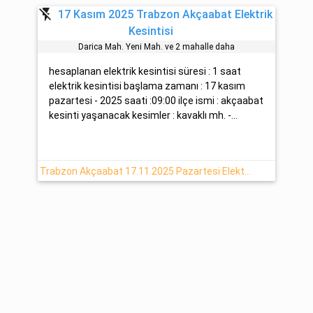
flash_off
17 Kasım 2025 Trabzon Akçaabat Elektrik
Kesintisi
Darica Mah. Yeni̇ Mah. ve 2 mahalle daha
hesaplanan elektrik kesintisi süresi : 1 saat
elektrik kesintisi başlama zamanı : 17 kasım
pazartesi - 2025 saati :09:00 ilçe ismi : akçaabat
kesinti yaşanacak kesimler : kavaklı mh. -...
Trabzon Akçaabat 17.11.2025 Pazartesi Elektrik Kesintisi Hakkında Açıklamalar