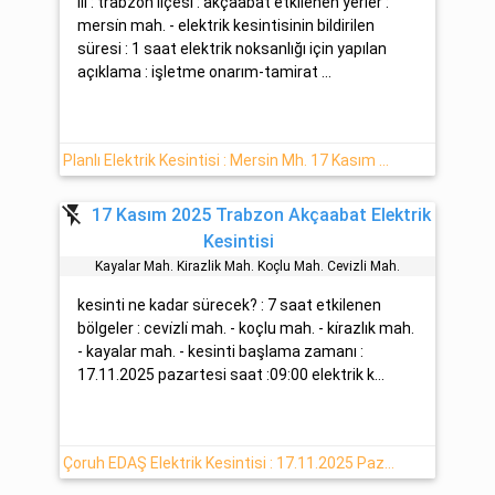
ili : trabzon ilçesi : akçaabat etkilenen yerler :
mersi̇n mah. - elektrik kesintisinin bildirilen
süresi : 1 saat elektrik noksanlığı için yapılan
açıklama : işletme onarım-tamirat ...
Planlı Elektrik Kesintisi : Mersin Mh. 17 Kasım Pazartesi - 2025 (Akçaabat)
flash_off
17 Kasım 2025 Trabzon Akçaabat Elektrik
Kesintisi
Kayalar Mah. Ki̇razlik Mah. Koçlu Mah. Cevi̇zli̇ Mah.
kesinti ne kadar sürecek? : 7 saat etkilenen
bölgeler : cevi̇zli̇ mah. - koçlu mah. - ki̇razlık mah.
- kayalar mah. - kesinti başlama zamanı :
17.11.2025 pazartesi saat :09:00 elektrik k...
Çoruh EDAŞ Elektrik Kesintisi : 17.11.2025 Pazartesi Akçaabat Trabzon