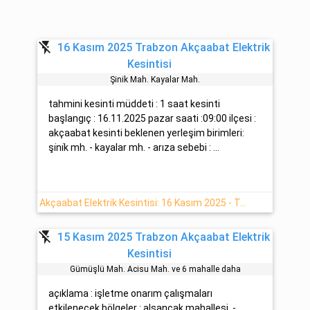
flash_off
16 Kasım 2025 Trabzon Akçaabat Elektrik
Kesintisi
Şi̇ni̇k Mah. Kayalar Mah.
tahmini kesinti müddeti : 1 saat kesinti
başlangıç : 16.11.2025 pazar saati :09:00 ilçesi :
akçaabat kesinti beklenen yerleşim birimleri:
şi̇ni̇k mh. - kayalar mh. - arıza sebebi : ...
Akçaabat Elektrik Kesintisi: 16 Kasım 2025 - Trabzon
flash_off
15 Kasım 2025 Trabzon Akçaabat Elektrik
Kesintisi
Gümüşlü Mah. Acisu Mah. ve 6 mahalle daha
açıklama : işletme onarım çalışmaları
etkilenecek bölgeler : alsancak mahallesi. -