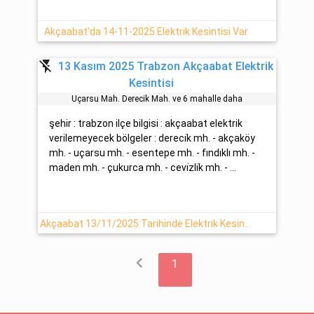
Akçaabat'da 14-11-2025 Elektrik Kesintisi Var
flash_off
13 Kasım 2025 Trabzon Akçaabat Elektrik
Kesintisi
Uçarsu Mah. Dereci̇k Mah. ve 6 mahalle daha
şehir : trabzon ilçe bilgisi : akçaabat elektrik
verilemeyecek bölgeler : dereci̇k mh. - akçaköy
mh. - uçarsu mh. - esentepe mh. - fındıklı mh. -
maden mh. - çukurca mh. - cevi̇zli̇k mh. - ...
Akçaabat 13/11/2025 Tarihinde Elektrik Kesintisi
chevron_left
1