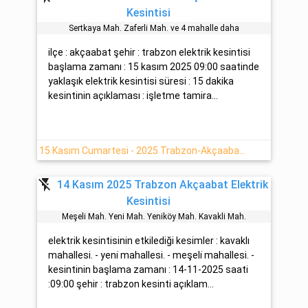
Kesintisi
Sertkaya Mah. Zaferli̇ Mah. ve 4 mahalle daha
ilçe : akçaabat şehir : trabzon elektrik kesintisi
başlama zamanı : 15 kasım 2025 09:00 saatinde
yaklaşık elektrik kesintisi süresi : 15 dakika
kesintinin açıklaması : işletme tamira...
15 Kasım Cumartesi - 2025 Trabzon-Akçaabat Elektrik Kesintisi Var -Çoruh EDAŞ-
flash_off
14 Kasım 2025 Trabzon Akçaabat Elektrik
Kesintisi
Meşeli̇ Mah. Yeni̇ Mah. Yeni̇köy Mah. Kavakli Mah.
elektrik kesintisinin etkilediği kesimler : kavaklı
mahallesi. - yeni̇ mahallesi. - meşeli̇ mahallesi. -
kesintinin başlama zamanı : 14-11-2025 saati
:09:00 şehir : trabzon kesinti açıklam...