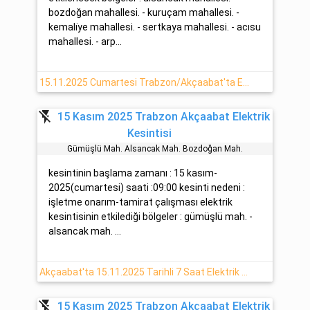
bozdoğan mahallesi. - kuruçam mahallesi. -
kemali̇ye mahallesi. - sertkaya mahallesi. - acısu
mahallesi. - arp...
15.11.2025 Cumartesi Trabzon/Akçaabat'ta Elektrik Arızası Hakkında Detaylar
flash_off
15 Kasım 2025 Trabzon Akçaabat Elektrik
Kesintisi
Gümüşlü Mah. Alsancak Mah. Bozdoğan Mah.
kesintinin başlama zamanı : 15 kasım-
2025(cumartesi) saati :09:00 kesinti nedeni :
işletme onarım-tamirat çalışması elektrik
kesintisinin etkilediği bölgeler : gümüşlü mah. -
alsancak mah. ...
Akçaabat'ta 15.11.2025 Tarihli 7 Saat Elektrik Kesintisi
flash_off
15 Kasım 2025 Trabzon Akçaabat Elektrik